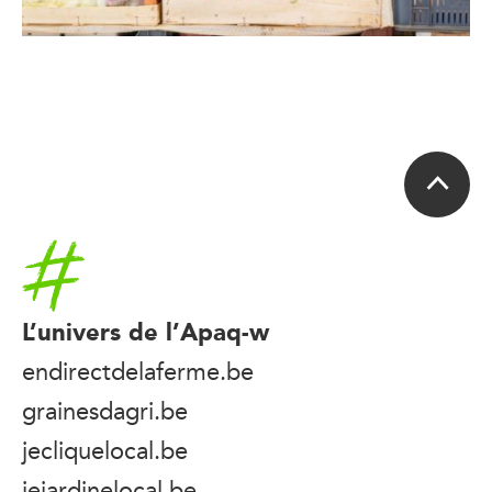
Accueil
L’univers de l’Apaq-w
endirectdelaferme.be
grainesdagri.be
jecliquelocal.be
jejardinelocal.be