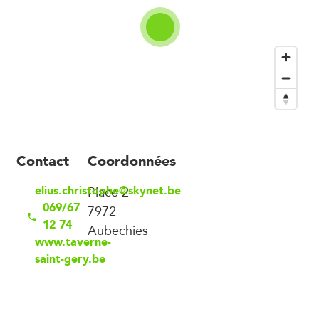
Contact
Coordonnées
elius.christophe@skynet.be
Place 2
069/67
7972
12 74
Aubechies
www.taverne-
saint-gery.be