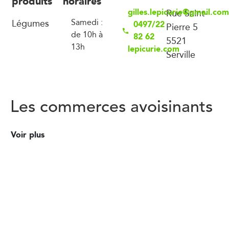
produits
horaires
gilles.lepicurie@gmail.com
Rue Saint-
Légumes
Samedi :
0497/22
Pierre 5
de 10h à
82 62
5521
13h
lepicurie.com
Serville
Les commerces avoisinants
Voir plus