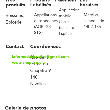
produits
Labélisés
horaires
Application
Boissons,
Appellations
Mardi au
mobile
européennes
samedi : de
Epicerie
Carte
(AOP, IGP,
14h à 18h
bancaire
STG)
Espèce
Contact
Coordonnées
lafermeduchapitre@gmail.com
Rue de la
www.chapitre.vin
ferme du
Chapitre 9
1401
Nivelles
Galerie de photos