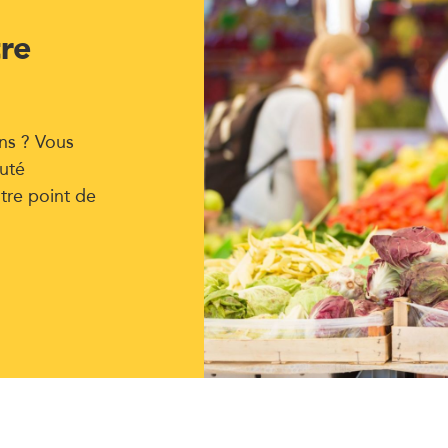
tre
ns ? Vous
uté
tre point de