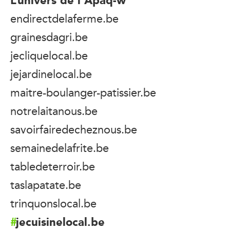
endirectdelaferme.be
grainesdagri.be
jecliquelocal.be
jejardinelocal.be
maitre-boulanger-patissier.be
notrelaitanous.be
savoirfairedecheznous.be
semainedelafrite.be
tabledeterroir.be
taslapatate.be
trinquonslocal.be
jecuisinelocal.be