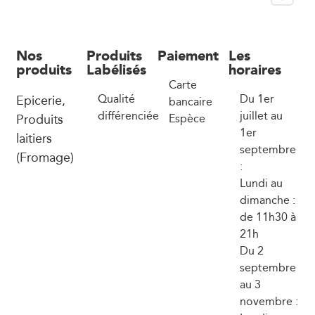
Nos
Produits
Paiement
Les
produits
Labélisés
horaires
Carte
Epicerie,
Qualité
Du 1er
bancaire
différenciée
juillet au
Produits
Espèce
1er
laitiers
septembre
(Fromage)
:
Lundi au
dimanche :
de 11h30 à
21h
Du 2
septembre
au 3
novembre :