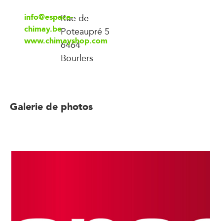
info@espace-
Rue de
chimay.be
Poteaupré 5
www.chimayshop.com
6464
Bourlers
Galerie de photos