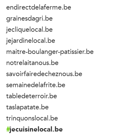
endirectdelaferme.be
grainesdagri.be
jecliquelocal.be
jejardinelocal.be
maitre-boulanger-patissier.be
notrelaitanous.be
savoirfairedecheznous.be
semainedelafrite.be
tabledeterroir.be
taslapatate.be
trinquonslocal.be
jecuisinelocal.be