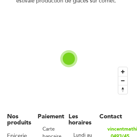
estivale production de glaces sur cornet.
Nos
Paiement
Les
Contact
produits
horaires
vincentmath
Carte
Epicerie,
Lundi au
0493/45
bancaire