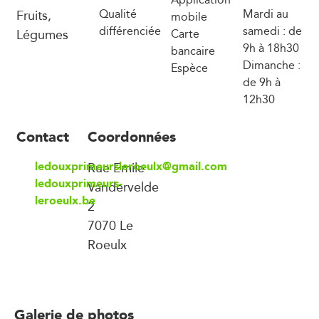
Fruits,
Qualité
Mardi au
mobile
différenciée
samedi : de
Légumes
Carte
9h à 18h30
bancaire
Dimanche :
Espèce
de 9h à
12h30
Contact
Coordonnées
ledouxprimeursleroeulx@gmail.com
Rue Emile
ledouxprimeurs-
Vandervelde
leroeulx.be
2
7070 Le
Roeulx
Galerie de photos