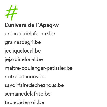
Accueil
L’univers de l’Apaq-w
endirectdelaferme.be
grainesdagri.be
jecliquelocal.be
jejardinelocal.be
maitre-boulanger-patissier.be
notrelaitanous.be
savoirfairedecheznous.be
semainedelafrite.be
tabledeterroir.be