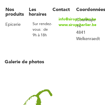
Nos
Les
Contact
Coordonnée
produits
horaires
info@siropcharlier.be
Counhaye
Epicerie
Sur rendez-
www.siropcharlier.be
14
vous : de
4841
9h à 18h
Welkenraedt
Galerie de photos