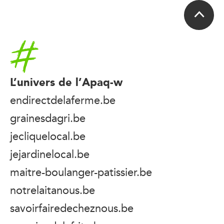
Accueil
L’univers de l’Apaq-w
endirectdelaferme.be
grainesdagri.be
jecliquelocal.be
jejardinelocal.be
maitre-boulanger-patissier.be
notrelaitanous.be
savoirfairedecheznous.be