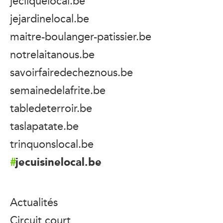
jecliquelocal.be
jejardinelocal.be
maitre-boulanger-patissier.be
notrelaitanous.be
savoirfairedecheznous.be
semainedelafrite.be
tabledeterroir.be
taslapatate.be
trinquonslocal.be
jecuisinelocal.be
Actualités
Circuit court