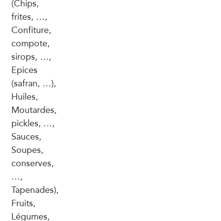
(Chips,
frites, …,
Confiture,
compote,
sirops, …,
Epices
(safran, …),
Huiles,
Moutardes,
pickles, …,
Sauces,
Soupes,
conserves,
…,
Tapenades),
Fruits,
Légumes,