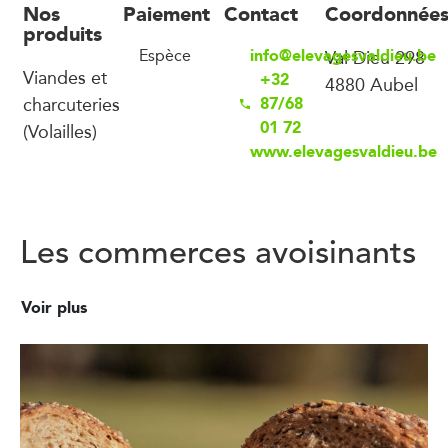
Nos
Paiement
Contact
Coordonnée
produits
info@elevagesvaldieu.be
Espèce
Val Dieu 298
Viandes et
+32
4880 Aubel
charcuteries
87/68
01 72
(Volailles)
www.elevagesvaldieu.be
Les commerces avoisinants
Voir plus