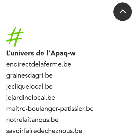
Accueil
L’univers de l’Apaq-w
endirectdelaferme.be
grainesdagri.be
jecliquelocal.be
jejardinelocal.be
maitre-boulanger-patissier.be
notrelaitanous.be
savoirfairedecheznous.be