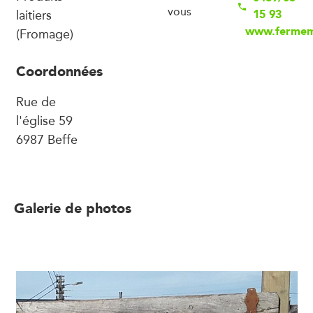
vous
laitiers
15 93
www.fermem
(Fromage)
Coordonnées
Rue de
l'église 59
6987 Beffe
Galerie de photos