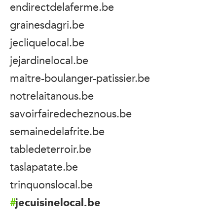
endirectdelaferme.be
grainesdagri.be
jecliquelocal.be
jejardinelocal.be
maitre-boulanger-patissier.be
notrelaitanous.be
savoirfairedecheznous.be
semainedelafrite.be
tabledeterroir.be
taslapatate.be
trinquonslocal.be
jecuisinelocal.be