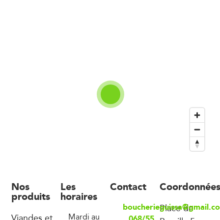
Nos
Les
Contact
Coordonnée
produits
horaires
boucherieguissa@gmail.c
Place de
Viandes et
Mardi au
068/55