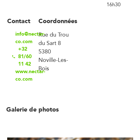
16h30
Contact
Coordonnées
info@nectar-
Rue du Trou
co.com
du Sart 8
+32
5380
81/60
Noville-Les-
11 42
Bois
www.nectar-
co.com
Galerie de photos