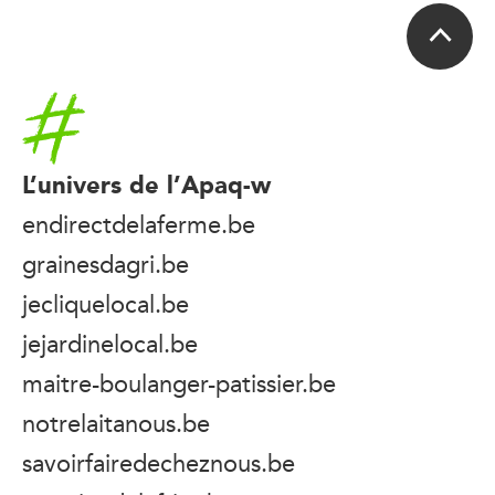
Accueil
L’univers de l’Apaq-w
endirectdelaferme.be
grainesdagri.be
jecliquelocal.be
jejardinelocal.be
maitre-boulanger-patissier.be
notrelaitanous.be
savoirfairedecheznous.be