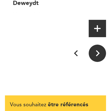
Deweydt
Magasin à la ferme
être référencés
Vous souhaitez