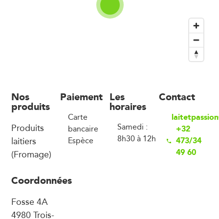
Nos
Paiement
Les
Contact
produits
horaires
laitetpassi
Carte
Produits
Samedi :
+32
bancaire
8h30 à 12h
laitiers
473/34
Espèce
49 60
(Fromage)
Coordonnées
Fosse 4A
4980 Trois-