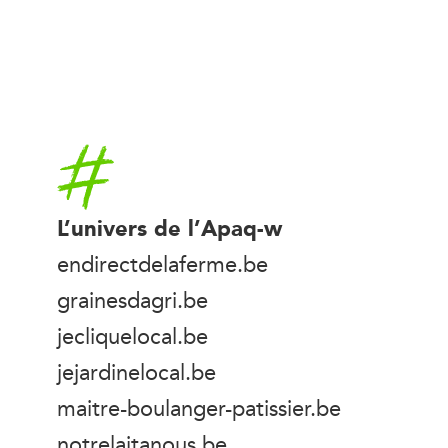
Accueil
L’univers de l’Apaq-w
endirectdelaferme.be
grainesdagri.be
jecliquelocal.be
jejardinelocal.be
maitre-boulanger-patissier.be
notrelaitanous.be