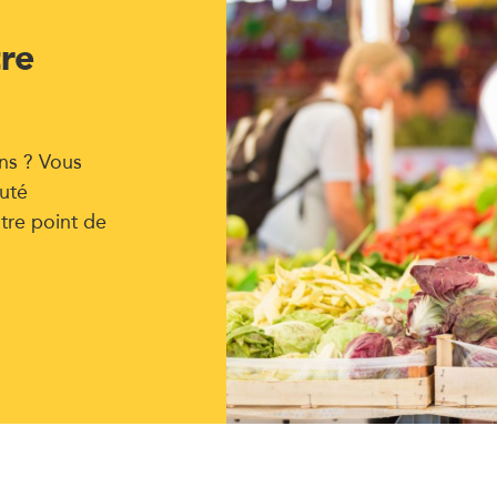
tre
ns ? Vous
uté
tre point de