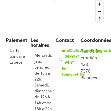
Paiement
Les
Contact
Coordonnée
horaires
info@lefourquetblaugies.
Carte
Rue de la
Mercredi,
0479/71
bancaire
Frontière
jeudi,
94 91
Espèce
438
vendredi :
le-
7370
de 18h à
fourquet.be
Blaugies
22h
Samedi,
dimanche :
de 12h à
14h et de
18h à 22h