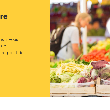
tre
ns ? Vous
uté
tre point de