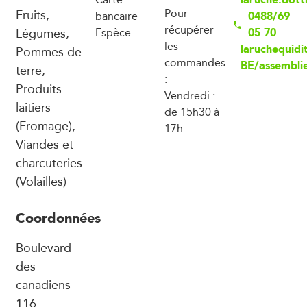
Fruits,
Pour
0488/69
bancaire
récupérer
Légumes,
05 70
Espèce
les
laruchequidit
Pommes de
commandes
BE/assembli
terre,
:
Produits
Vendredi :
laitiers
de 15h30 à
(Fromage),
17h
Viandes et
charcuteries
(Volailles)
Coordonnées
Boulevard
des
canadiens
116