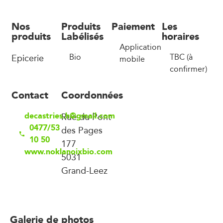
Nos
Produits
Paiement
Les
produits
Labélisés
horaires
Application
Epicerie
Bio
TBC (à
mobile
confirmer)
Contact
Coordonnées
decastries.h@gmail.com
Rue du Pont
0477/53
des Pages
10 50
177
www.noklanoixbio.com
5031
Grand-Leez
Galerie de photos