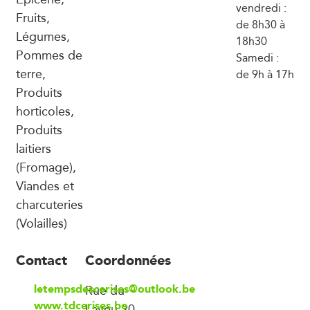
vendredi :
Fruits,
de 8h30 à
Légumes,
18h30
Pommes de
Samedi :
terre,
de 9h à 17h
Produits
horticoles,
Produits
laitiers
(Fromage),
Viandes et
charcuteries
(Volailles)
Contact
Coordonnées
letempsdescerises@outlook.be
Rue du
www.tdcerises.be
Laveu 20