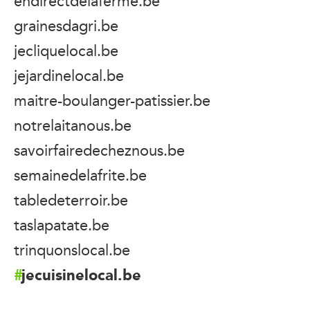
endirectdelaferme.be
grainesdagri.be
jecliquelocal.be
jejardinelocal.be
maitre-boulanger-patissier.be
notrelaitanous.be
savoirfairedecheznous.be
semainedelafrite.be
tabledeterroir.be
taslapatate.be
trinquonslocal.be
jecuisinelocal.be