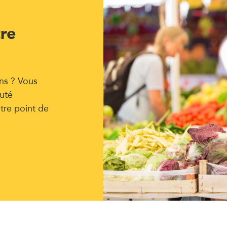
tre
ns ? Vous
uté
tre point de