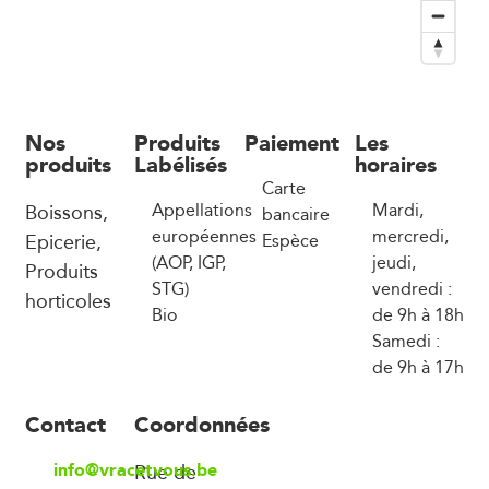
Nos
Produits
Paiement
Les
produits
Labélisés
horaires
Carte
Boissons,
Appellations
Mardi,
bancaire
européennes
mercredi,
Epicerie,
Espèce
(AOP, IGP,
jeudi,
Produits
STG)
vendredi :
horticoles
Bio
de 9h à 18h
Samedi :
de 9h à 17h
Contact
Coordonnées
info@vracetvous.be
Rue de