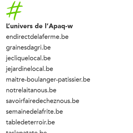
Accueil
L’univers de l’Apaq-w
endirectdelaferme.be
grainesdagri.be
jecliquelocal.be
jejardinelocal.be
maitre-boulanger-patissier.be
notrelaitanous.be
savoirfairedecheznous.be
semainedelafrite.be
tabledeterroir.be
taslapatate.be