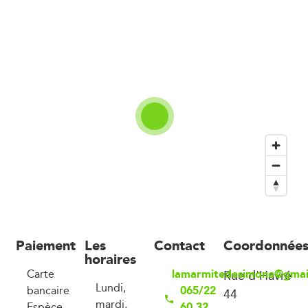
Paiement
Les
Contact
Coordonnée
horaires
lamarmitedesimone@gmai
Carte
Rue d'Havré
Lundi,
065/22
bancaire
44
mardi,
60 32
Espèce