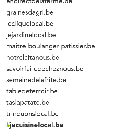
endirectdelaferme.be
grainesdagri.be
jecliquelocal.be
jejardinelocal.be
maitre-boulanger-patissier.be
notrelaitanous.be
savoirfairedecheznous.be
semainedelafrite.be
tabledeterroir.be
taslapatate.be
trinquonslocal.be
jecuisinelocal.be