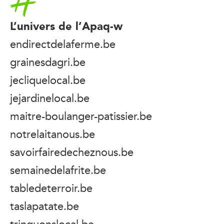
L’univers de l’Apaq-w
endirectdelaferme.be
grainesdagri.be
jecliquelocal.be
jejardinelocal.be
maitre-boulanger-patissier.be
notrelaitanous.be
savoirfairedecheznous.be
semainedelafrite.be
tabledeterroir.be
taslapatate.be
trinquonslocal.be