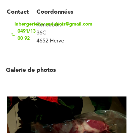
Contact
Coordonnées
labergeriedureneubois@gmail.com
Reneubois
0491/13
36C
00 92
4652 Herve
Galerie de photos