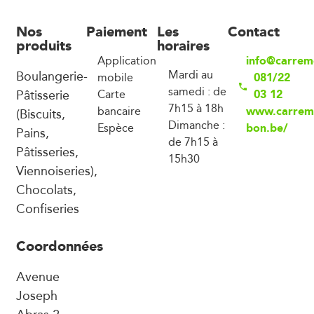
Nos
Paiement
Les
Contact
produits
horaires
info@carrem
Application
Boulangerie-
Mardi au
081/22
mobile
samedi : de
Pâtisserie
03 12
Carte
7h15 à 18h
www.carrem
bancaire
(Biscuits,
Dimanche :
bon.be/
Espèce
Pains,
de 7h15 à
Pâtisseries,
15h30
Viennoiseries),
Chocolats,
Confiseries
Coordonnées
Avenue
Joseph
Abras 2