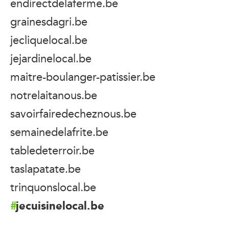
endirectdelaferme.be
grainesdagri.be
jecliquelocal.be
jejardinelocal.be
maitre-boulanger-patissier.be
notrelaitanous.be
savoirfairedecheznous.be
semainedelafrite.be
tabledeterroir.be
taslapatate.be
trinquonslocal.be
jecuisinelocal.be