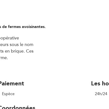
s de fermes avoisinantes.
opérative
teurs sous le nom
its en brique. Ces
erme.
Paiement
Les ho
Espèce
24h/24
Coordonnées