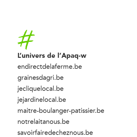
Accueil
L’univers de l’Apaq-w
endirectdelaferme.be
grainesdagri.be
jecliquelocal.be
jejardinelocal.be
maitre-boulanger-patissier.be
notrelaitanous.be
savoirfairedecheznous.be