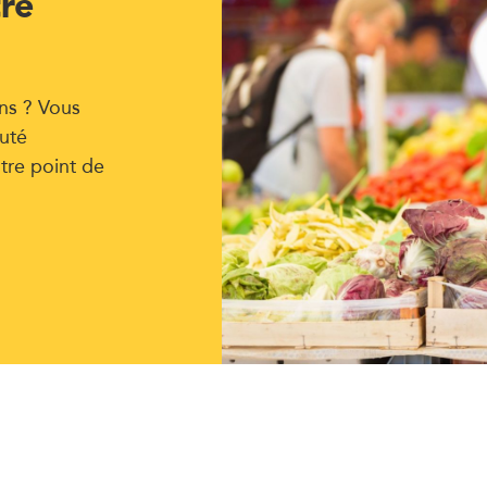
tre
ns ? Vous
uté
tre point de