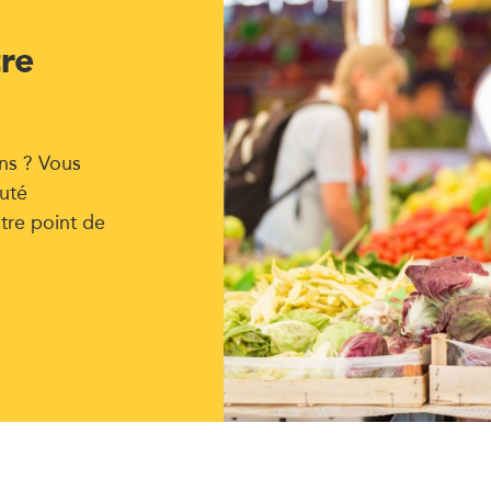
tre
ns ? Vous
uté
tre point de