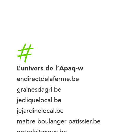
Accueil
L’univers de l’Apaq-w
endirectdelaferme.be
grainesdagri.be
jecliquelocal.be
jejardinelocal.be
maitre-boulanger-patissier.be
notrelaitanous.be