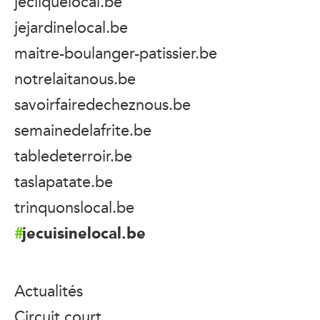
jecliquelocal.be
jejardinelocal.be
maitre-boulanger-patissier.be
notrelaitanous.be
savoirfairedecheznous.be
semainedelafrite.be
tabledeterroir.be
taslapatate.be
trinquonslocal.be
jecuisinelocal.be
Actualités
Circuit court