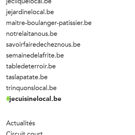
jecliquelocal.be
jejardinelocal.be
maitre-boulanger-patissier.be
notrelaitanous.be
savoirfairedecheznous.be
semainedelafrite.be
tabledeterroir.be
taslapatate.be
trinquonslocal.be
jecuisinelocal.be
Actualités
Circuit court