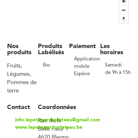
Nos
Produits
Paiement
Les
produits
Labélisés
horaires
Application
Fruits,
Bio
Samedi :
mobile
de 9h à 15h
Légumes,
Espèce
Pommes de
terre
Contact
Coordonnées
info.lepotagerduplateau@gmail.com
Rue de la
www.lepotagerduplateau.be
Belle Fleur 1
4670 Blegny