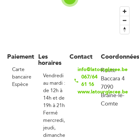
Paiement
Les
Contact
Coordonnée
horaires
info@latourglacee.be
Carte
Route
Vendredi
067/64
bancaire
Baccara 4
au mardi :
61 16
Espèce
7090
de 12h à
www.latourglacee.be
Braine-le-
14h et de
Comte
19h à 21h
Fermé
mercredi,
jeudi,
dimanche