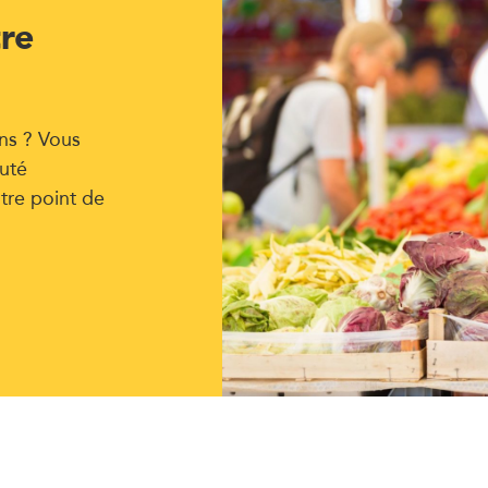
tre
ns ? Vous
uté
tre point de