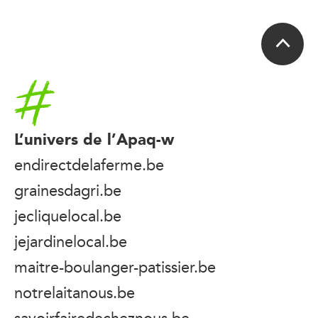
Accueil
L’univers de l’Apaq-w
endirectdelaferme.be
grainesdagri.be
jecliquelocal.be
jejardinelocal.be
maitre-boulanger-patissier.be
notrelaitanous.be
savoirfairedecheznous.be