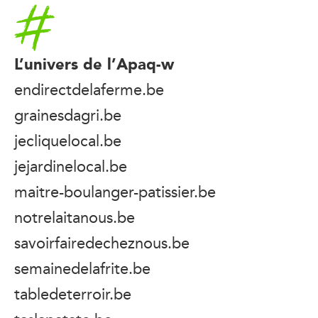
Accueil
L’univers de l’Apaq-w
endirectdelaferme.be
grainesdagri.be
jecliquelocal.be
jejardinelocal.be
maitre-boulanger-patissier.be
notrelaitanous.be
savoirfairedecheznous.be
semainedelafrite.be
tabledeterroir.be