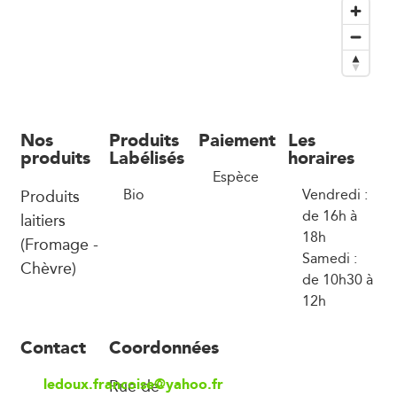
Nos
Produits
Paiement
Les
produits
Labélisés
horaires
Espèce
Produits
Bio
Vendredi :
de 16h à
laitiers
18h
(Fromage -
Samedi :
Chèvre)
de 10h30 à
12h
Contact
Coordonnées
ledoux.francoise@yahoo.fr
Rue de