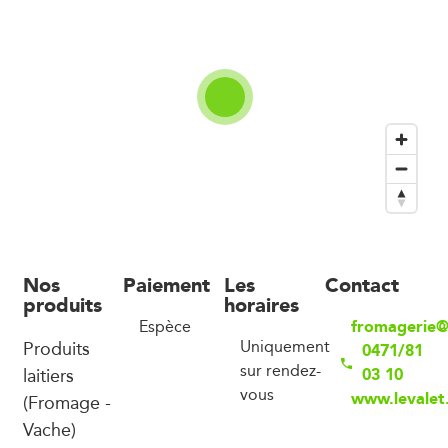
Nos
Paiement
Les
Contact
produits
horaires
fromagerie@
Espèce
Produits
Uniquement
0471/81
sur rendez-
laitiers
03 10
vous
www.levalet
(Fromage -
Vache)