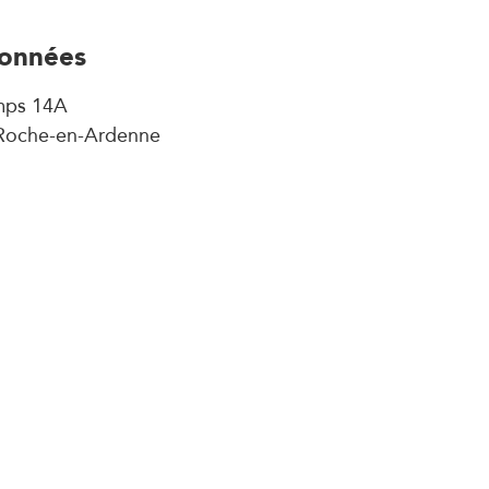
onnées
mps 14A
Roche-en-Ardenne