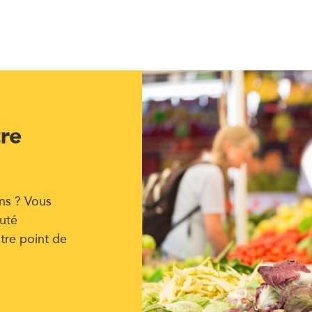
tre
ns ? Vous
uté
tre point de