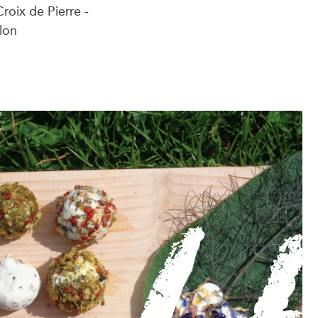
roix de Pierre -
lon
Mieldetohogne
Le
D
Artisan