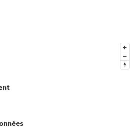
ent
onnées