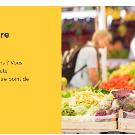
tre
ns ? Vous
uté
tre point de