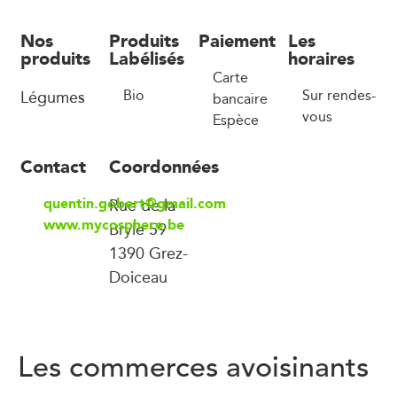
Nos
Produits
Paiement
Les
produits
Labélisés
horaires
Carte
Légumes
Bio
Sur rendes-
bancaire
vous
Espèce
Contact
Coordonnées
quentin.gobert@gmail.com
Rue de la
www.mycosphere.be
Bryle 59
1390 Grez-
Doiceau
Les commerces avoisinants