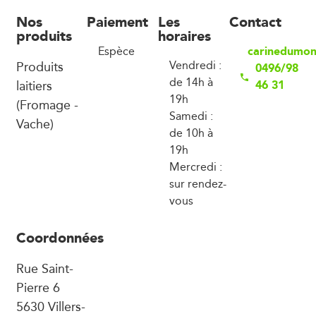
Nos
Paiement
Les
Contact
produits
horaires
carinedumo
Espèce
Produits
Vendredi :
0496/98
de 14h à
laitiers
46 31
19h
(Fromage -
Samedi :
Vache)
de 10h à
19h
Mercredi :
sur rendez-
vous
Coordonnées
Rue Saint-
Pierre 6
5630 Villers-