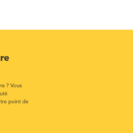
tre
ns ? Vous
uté
tre point de