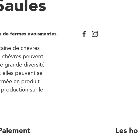
Saules
s de fermes avoisinantes.
taine de chèvres
s chèvres peuvent
ne grande diversité
t elles peuvent se
formée en produit
 production sur le
Paiement
Les ho