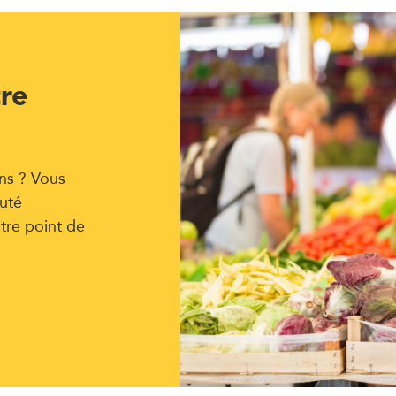
tre
ns ? Vous
uté
tre point de