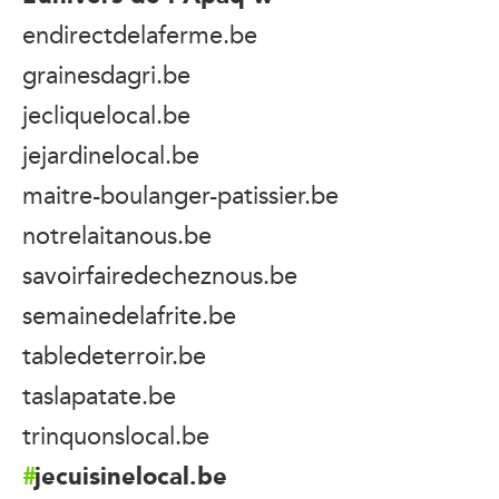
endirectdelaferme.be
grainesdagri.be
jecliquelocal.be
jejardinelocal.be
maitre-boulanger-patissier.be
notrelaitanous.be
savoirfairedecheznous.be
semainedelafrite.be
tabledeterroir.be
taslapatate.be
trinquonslocal.be
jecuisinelocal.be