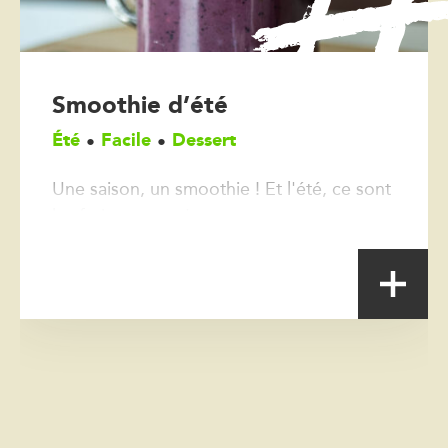
Smoothie d’été
Été
Facile
Dessert
Une saison, un smoothie ! Et l'été, ce sont
les fruits rouges !