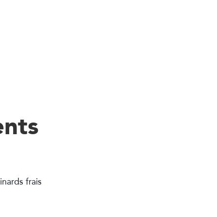
ents
nards frais