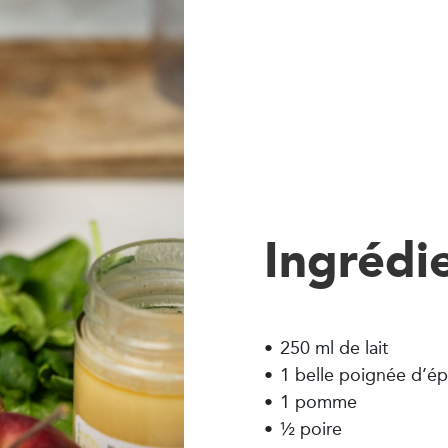
Ingrédi
250 ml de lait
1 belle poignée d’épi
1 pomme
½ poire